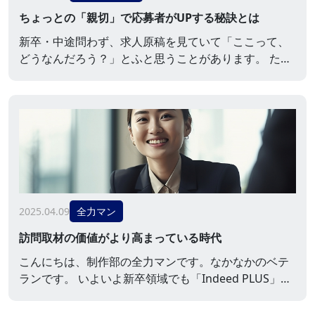
ちょっとの「親切」で応募者がUPする秘訣とは
新卒・中途問わず、求人原稿を見ていて「ここって、
どうなんだろう？」とふと思うことがあります。 たと
えば、【選考フロー】。 書類選考
面接
内定 とだ
け書いてある場合 「Web面接にも対応しているのか
な…？」 「面接は何回あるのかな…？」 「内定までど
のくらい期間がかかるのかな…？」 と、とても基本的
な疑問なんですが、その基本が分からないと、求人を
見ている人は不安になったりします。 「Web面接」
に...
2025.04.09
全力マン
訪問取材の価値がより高まっている時代
こんにちは、制作部の全力マンです。なかなかのベテ
ランです。 いよいよ新卒領域でも「Indeed PLUS」が
走り出しましたが、新卒・中途問わず感じることがあ
ります。 それは、面と向かってお客様と会話するほう