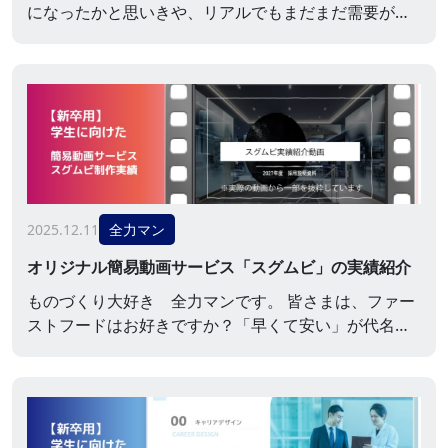
になったかと思いきや、リアルでもまだまだ需要がな
くならない会社説明会。知名度の高い企業・仕事・ブ
ランドの『冠』に負けじと、さまざまな手段を駆使し
て闘っている企業様へは、常に「どうドレスアップし
ていただくか」を念頭に企画・提案しております。今
回は、分類こそ建築業界ではありますが、「一般的に
は浸透していない職種の募集」という課題を抱えてい
る企業様をピッ...
2025.12.11
全力マン
オリジナル簡易動画サービス「スグムビ」の実績紹介
ものづくり大好き 全力マンです。 皆さまは、ファー
ストフードはお好きですか？「早くて安い」が代名詞
のファーストフードですが、弊社のオリジナル簡易動
画サービス「スグムビ」は、まさにそれです。 スグム
ビとは
━━━━━━━━━━━━━━━━━━━━━━ サク
ッと手軽につくれる説明会動画「スグムビ」