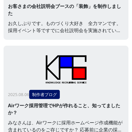
お客さまの会社説明会ブースの「装飾」を制作しまし
た
お久しぶりです。ものづくり大好き 全力マンです。
採用イベント等ですでに会社説明会を実施されている
企業様も多いかと存じますが、せっかく開催するなら
多くの学生さんに座ってほしいよね、華やかな印象の
ほうが本気度が伝わるよね、ということで、ポスター
やテーブルクロス、椅子カバー等ブース内の装飾につ
いてご相談を承る機会も少なくありません。今回ご紹
介するのは、とある医薬品メーカー様のブースなので
すが、今年は新...
2025.08.06
制作者ブログ
Airワーク採用管理でHPが作れること、知ってました
か？
みなさんは、Airワークに採用ホームページ作成機能が
含まれているのをご存じですか？ 応募前に企業の採用