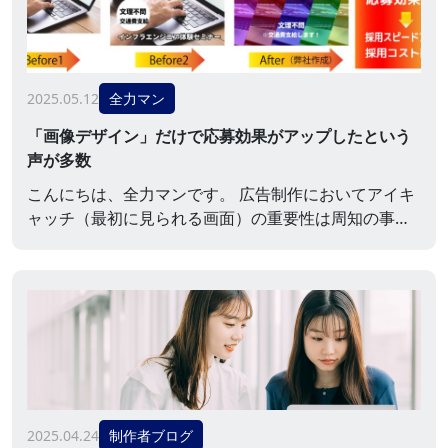
からです。 以前、「10万円くらいでも可能ですよ」と
伝え、ヒアリングをしてみると「あ…、そ、それは100
万...
2025.05.12
全力マン
「画像デザイン」だけで応募効果がアップしたという
声が多数
こんにちは、全力マンです。 広告制作においてアイキ
ャッチ（最初に見られる画面）の重要性は周知の事実
ですが、最近は特に「Indeed PLUS（インディードプ
ラス）」の画像作成の依頼が殺到しています。画像作
成を工夫すれば、原稿の内容が同じでも応募効果がア
ップするという事例が多発しているためです。 SNSで
も、サムネイルや映えにこだわればフォロワーが伸び
たり「視聴数」や「いいね」が増えたりしますよ
ね。...
2025.04.24
制作者ブログ