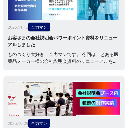
━━━━━━━━━━━━━━━━━━━━━━ ・２
パターンのテンプレートから選べる！ ・テンプレート
だか...
2025.11.13
全力マン
お客さまの会社説明会パワーポイント資料をリニュー
アルしました
ものづくり大好き 全力マンです。 今回は、とある医
薬品メーカー様の会社説明会資料のリニューアルを担
当させていただいた件をご紹介致します。前回の記事
でも、医薬品メーカー様の会社説明会ブースのポスタ
ーやバナースタンドといった制作物をご紹介しており
ましたが、異なる企業様です。 会社説明会資料の制作
概要 60ページ前後の既存資料を半数程度のページにリ
ニューアル 使用写真や内容のベースはそのまま／構成
や...
2025.10.29
全力マン