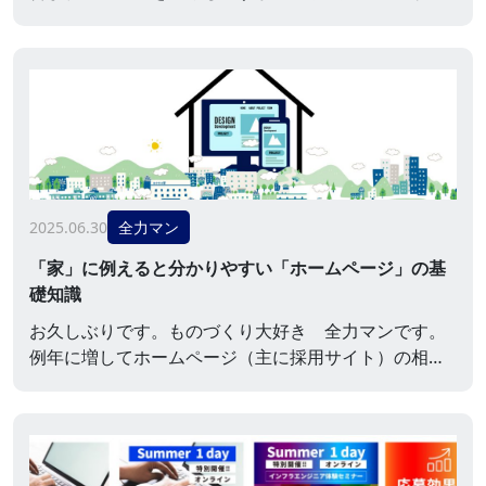
サイトを参考にしている求職者はなんと98%！（弊社
パートナー機関による調査：2023年） 採用ホームペー
ジの需要が高まる昨今、一般的なホームページ制作で
は、数十万円・数ヶ月規模の単位で費用や時間もかか
ってしまいますが、Airワークのホームページ作成機能
を活用すれば、「低価格」かつ「公開スピードを重...
2025.06.30
全力マン
「家」に例えると分かりやすい「ホームページ」の基
礎知識
お久しぶりです。ものづくり大好き 全力マンです。
例年に増してホームページ（主に採用サイト）の相談
が多く、中でもよく聞かれるのが、「大体いくらかか
るのか」です。これは実はかなり回答に迷う質問で、
なぜなら、要望次第、こだわり次第で「10万円」でも
可能ですし、「100万円」にも「数百万円」にもなる