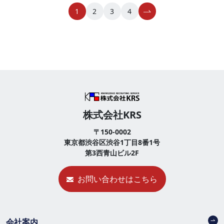
が、良い原稿や制作物ができやすいということです。
1
2
3
4
昨今では、Web取材が当たり前で、お客様の都合もあ
るので取材そのものを割愛しメールだけでやりとりす
ることも増えました。 もちろんそれでも原稿はで...
株式会社KRS
〒150-0002
東京都渋谷区渋谷1丁目8番1号
第3西青山ビル2F
お問い合わせはこちら
会社案内