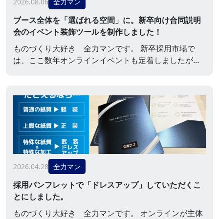
2026.08.06
全力マン
ブース全体を「選ばれる空間」に。新卒向け合同説明
会のイベント装飾ツールを制作しました！
ものづくり大好き 全力マンです。 新卒採用市場で
は、ここ数年オンラインイベントも定着しましたが、
学生とのリアルな接点を重視する企業が増え、合同企
業説明会などオフラインイベントの需要も再び高まっ
ています。そんな中で重要になるのが、**「ブースの
第一印象」**です。 数十社、多いときには100社以上
が並ぶ会場では、学生は数秒で「この会社、ちょっと
話を聞いてみようかな」を判断しています。そのた
め、イベン...
2026.04.28
全力マン
採用パンフレットで「ドレスアップ」していただくこ
とにしました。
ものづくり大好き 全力マンです。 オンラインが主体