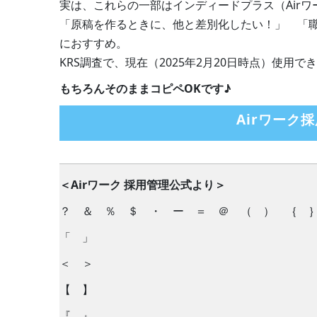
実は、これらの一部はインディードプラス（Air
「原稿を作るときに、他と差別化したい！」 「
におすすめ。
KRS調査で、現在（2025年2月20日時点）使用
もちろんそのままコピペOKです♪
Airワーク
＜Airワーク 採用管理公式より＞
？ ＆ ％ ＄ ・ ー ＝ ＠ （ ） ｛ ｝
「 」
＜ ＞
【 】
『 』