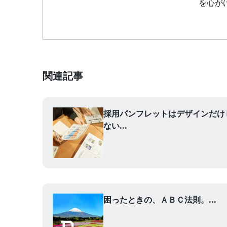
を心が
関連記事
採用パンフレットはデザインだけ
ない...
困ったときの、ＡＢＣ法則。...