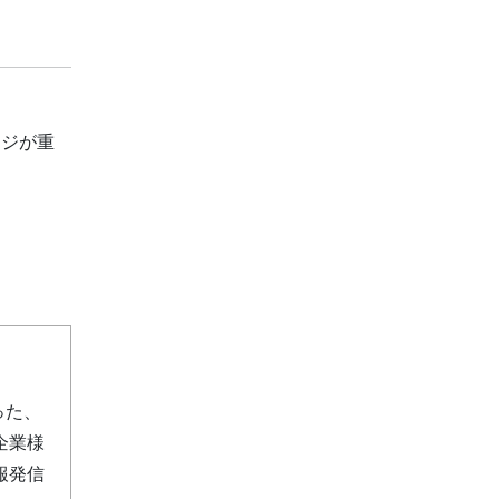
ージが重
った、
企業様
報発信