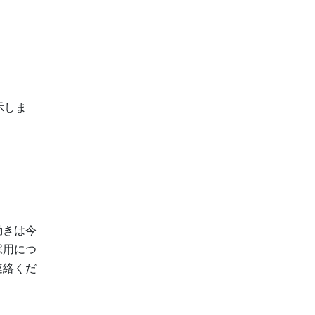
示しま
動きは今
採用につ
連絡くだ