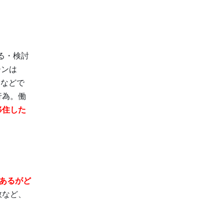
る・検討
ーンは
ンなどで
行為。働
移住した
あるがど
数など、
。