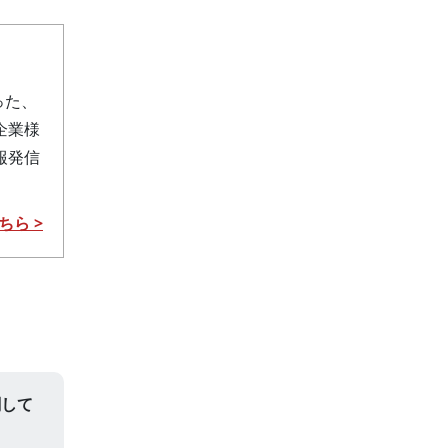
った、
企業様
報発信
ちら >
関して