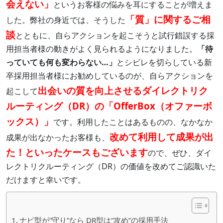
会えない」
というお客様の悩みを耳にすることが増えま
「質」に関するご相
した。弊社の身近では、そうした
談
とともに、自らアクションを起こそうと試行錯誤する採
用担当者様の動きがよく見られるようになりました。
「待
っていても何も変わらない…」
とシビレを切らしている新
卒採用担当者様にお勧めしているのが、自らアクションを
出会いの質を向上させるダイレクトリク
起こして
ルーティング（DR）の「OfferBox（オファーボ
ックス）」
です。利用したことはあるものの、なかなか
改めて利用して成果が出
成果が出なかったお客様も、
た！といったケースもございます
ので、ぜひ、ダイ
レクトリクルーティング（DR）の価値を改めてご認識いた
だけますと幸いです。
ナビ型が“守り”なら DR型は“攻め”の採用手法