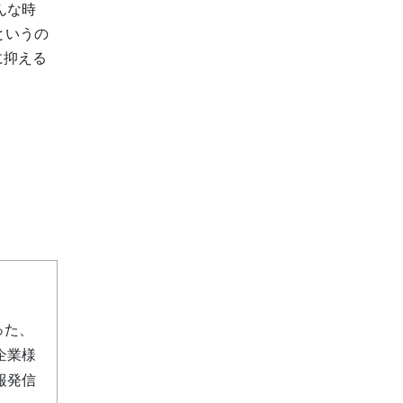
んな時
というの
に抑える
った、
企業様
報発信