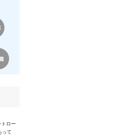
ントロー
あって