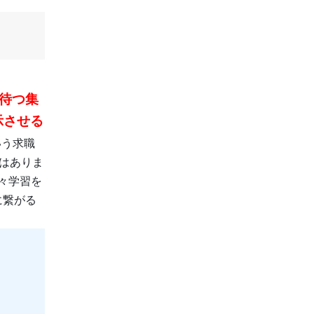
待つ集
示させる
いう求職
はありま
々学習を
に繋がる